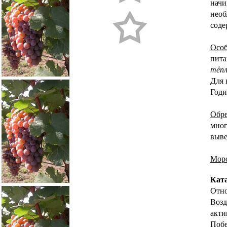
начи
необ
соде
Особ
пита
тёпл
Для 
Годи
Обр
мног
выве
Моро
Кат
Отно
Возд
акти
Побе