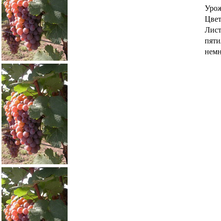
Урож
Цвет
Лист
пяти
немн