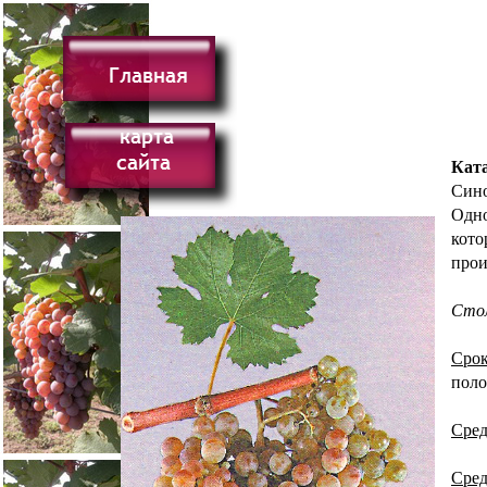
Кат
Сино
Одно
кото
прои
Стол
Срок
поло
Сред
Сред