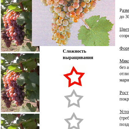
Р
азм
до 3
Цвет
созр
Форм
Сложность
выращивания
Мяк
без 
отли
мари
Рост
покр
Усто
(тре
позд