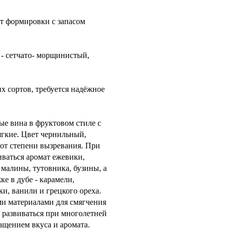
ет формировки с запасом
т - сетчато- морщинистый,
х сортов, требуется надёжное
е вина в фруктовом стиле с
ягкие. Цвет чернильный,
от степени вызревания. При
ваться аромат ежевики,
малины, тутовника, бузины, а
е в дубе - карамели,
оки, ванили и грецкого ореха.
ми материалами для смягчения
 развиваться при многолетней
ащением вкуса и аромата.