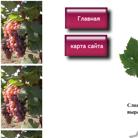
Сло
выр