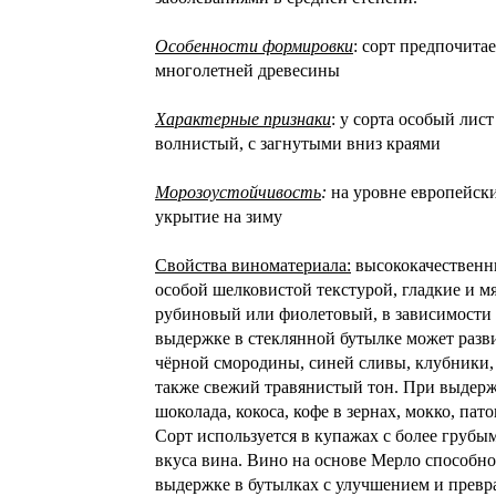
Особенности формировки
: сорт предпочита
многолетней древесины
Характерные признаки
: у сорта особый лис
волнистый, с загнутыми вниз краями
Морозоустойчивость
:
на уровне европейски
укрытие на зиму
Свойства виноматериала:
высококачественны
особой шелковистой текстурой, гладкие и м
рубиновый или фиолетовый, в зависимости 
выдержке в стеклянной бутылке может разви
чёрной смородины, синей сливы, клубники, 
также свежий травянистый тон. При выдержк
шоколада, кокоса, кофе в зернах, мокко, пат
Сорт используется в купажах с более грубы
вкуса вина. Вино на основе Мерло способно
выдержке в бутылках с улучшением и превр