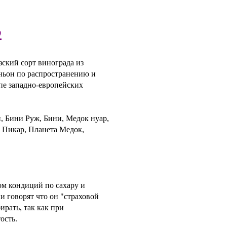
о
зский сорт винограда из
ньон по распространению и
пе западно-европейских
, Бини Руж, Бини, Медок нуар,
, Пикар, Планета Медок,
м кондиций по сахару и
 говорят что он "страховой
ирать, так как при
ость.