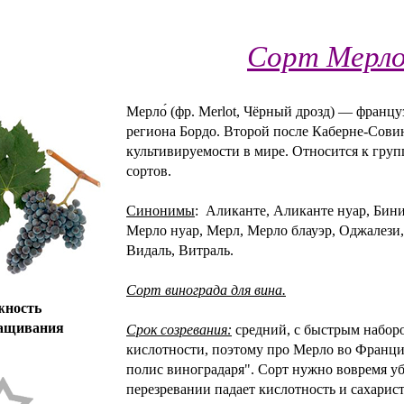
Сорт Мерл
Мерло́ (фр. Merlot, Чёрный дрозд) — францу
региона Бордо. Второй после Каберне-Сови
культивируемости в мире. Относится к груп
сортов.
Синонимы
: Аликанте, Аликанте нуар, Бини
Мерло нуар, Мерл, Мерло блауэр, Оджалези
Видаль, Витраль.
Сорт винограда для вина.
жность
ащивания
Срок созревания:
средний, с быстрым наборо
кислотности, поэтому про Мерло во Франции
полис виноградаря". Сорт нужно вовремя уб
перезревании падает кислотность и сахарист