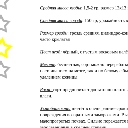
Средняя масса ягоды
: 1,5-2 гр, размер 13х13
Средняя масса грозди
: 150 гр, урожайность 
Размер грозди
: гроздь средняя, цилиндро-к
часто крылатая
Цвет ягод:
чёрный, с густым восковым нал
Мякоть
: бесцветная, сорт можно перерабаты
настаиванием на мезге, так и по белому с 
удалением кожицы.
Рост:
сорт предпочитает достаточно плотны
влаги.
Устойчивость:
цветёт в очень ранние сроки
повреждения возвратными заморозками. В
малопрогретых почвах. Сильно поражается
заболеваниями в средней степени.