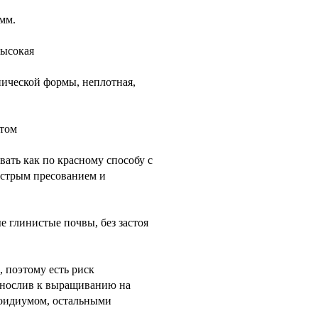
 мм.
высокая
онической формы, неплотная,
ётом
вать как по красному способу с
быстрым пресованием и
е глинистые почвы, без застоя
, поэтому есть риск
ынослив к выращиванию на
 оидиумом, остальными